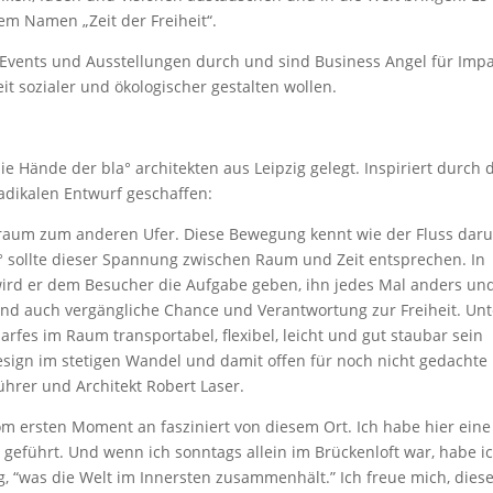
em Namen „Zeit der Freiheit“.
-Events und Ausstellungen durch und sind Business Angel für Imp
weit sozialer und ökologischer gestalten wollen.
 Hände der bla° architekten aus Leipzig gelegt. Inspiriert durch 
radikalen Entwurf geschaffen:
sraum zum anderen Ufer. Diese Bewegung kennt wie der Fluss daru
 sollte dieser Spannung zwischen Raum und Zeit entsprechen. In
wird er dem Besucher die Aufgabe geben, ihn jedes Mal anders un
und auch vergängliche Chance und Verantwortung zur Freiheit. Unt
arfes im Raum transportabel, flexibel, leicht und gut staubar sein
esign im stetigen Wandel und damit offen für noch nicht gedachte
ührer und Architekt Robert Laser.
vom ersten Moment an fasziniert von diesem Ort. Ich habe hier eine
eführt. Und wenn ich sonntags allein im Brückenloft war, habe i
g, “was die Welt im Innersten zusammenhält.” Ich freue mich, dies