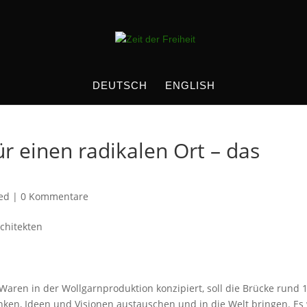
DEUTSCH
ENGLISH
ür einen radikalen Ort – das
ed
|
0 Kommentare
aren in der Wollgarnproduktion konzipiert, soll die Brücke rund 
nken, Ideen und Visionen austauschen und in die Welt bringen. Es