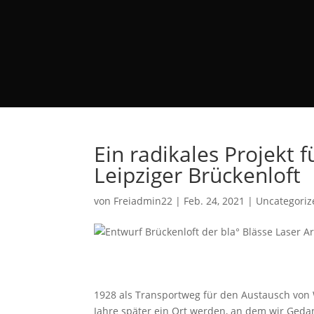
Ein radikales Projekt f
Leipziger Brückenloft
von
Freiadmin22
|
Feb. 24, 2021
|
Uncategoriz
1928 als Transportweg für den Austausch von W
Jahre später ein Ort werden, an dem wir Geda